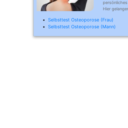
persönliches 
Hier gelangen
Selbsttest Osteoporose (Frau)
Selbsttest Osteoporose (Mann)