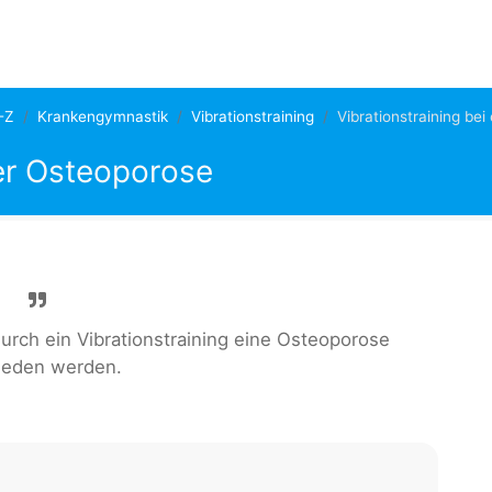
-Z
Krankengymnastik
Vibrationstraining
Vibrationstraining be
ner Osteoporose
urch ein Vibrationstraining eine Osteoporose
ieden werden.