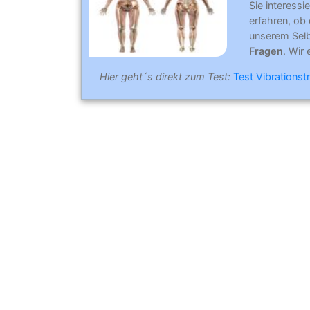
Sie interessi
erfahren, ob 
unserem Selb
Fragen
. Wir 
Hier geht´s direkt zum Test:
Test Vibrationstr