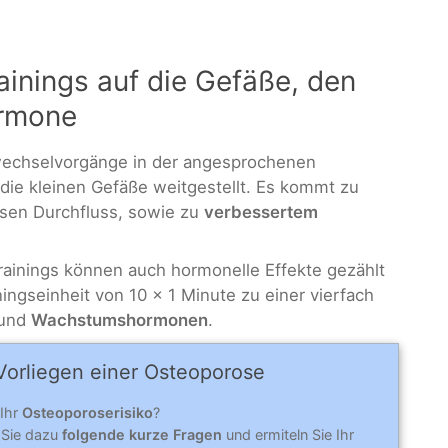
ainings auf die Gefäße, den
ormone
wechselvorgänge in der angesprochenen
die kleinen Gefäße weitgestellt. Es kommt zu
ösen Durchfluss, sowie zu
verbessertem
rainings können auch hormonelle Effekte gezählt
ngseinheit von 10 x 1 Minute zu einer vierfach
und
Wachstumshormonen
.
Vorliegen einer Osteo­po­rose
 Ihr
Osteoporoserisiko
?
 Sie dazu
folgende kurze Fragen
und ermiteln Sie Ihr