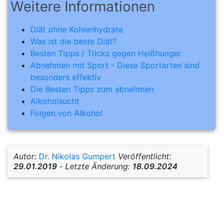
Weitere Informationen
Diät ohne Kohlenhydrate
Was ist die beste Diät?
Besten Tipps / Tricks gegen Heißhunger
Abnehmen mit Sport - Diese Sportarten sind
besonders effektiv
Die Besten Tipps zum abnehmen
Alkoholsucht
Folgen von Alkohol
Autor:
Dr. Nikolas Gumpert
Veröffentlicht:
29.01.2019
-
Letzte Änderung:
18.09.2024