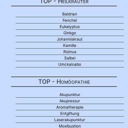
TOP - Heilkräuter
Baldrian
Fenchel
Eukalyptus
Ginkgo
Johanniskraut
Kamille
Rizinus
Salbei
Umckaloabo
TOP - Homöopathie
Akupunktur
Akupressur
Aromatherapie
Entgiftung
Laserakupunktur
Moxibustion