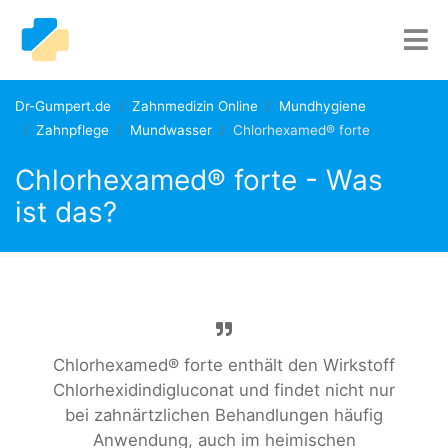
Dr-Gumpert.de
Zahnmedizin Online
Mundhygiene
Zahnpflege
Mundwasser
Chlorhexamed® forte
Chlorhexamed® forte - Was
ist das?
Chlorhexamed® forte enthält den Wirkstoff
Chlorhexidindigluconat und findet nicht nur
bei zahnärtzlichen Behandlungen häufig
Anwendung, auch im heimischen