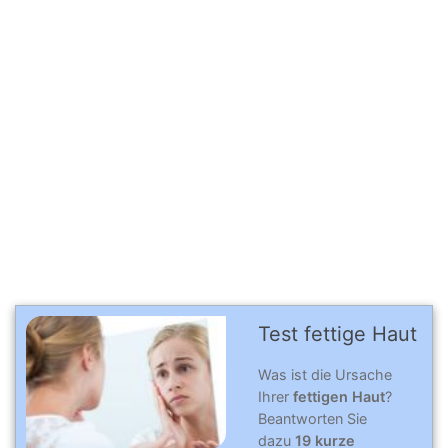
Test fettige Haut
Was ist die Ursache
Ihrer
fettigen Haut
?
Beantworten Sie
dazu
19 kurze