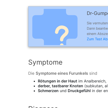
Dr-Gumpe
Sie vermuten
Dann beantw
einem Abszes
Zum Test Ab
Symptome
Die
Symptome eines Furunkels
sind
Rötungen in der Haut
im Analbereich,
derber, tastbarer Knoten
(subkutan, al
Schmerzen
und
Druckgefühl
in der e