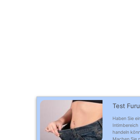
Test Furu
Haben Sie ei
Intimbereich
handeln könn
Machen Sie 