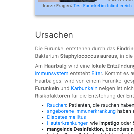
kurze Fragen
:
Test Furunkel im Intimbereich
Ursachen
Die Furunkel entstehen durch das
Eindri
Bakterium
Staphylococcus aureus
, in di
Am
Haarbalg
wird eine
lokale Entzündun
Immunsystem
entsteht
Eiter
. Kommt es a
Haarbalges, wird von einem Furunkel g
Furunkeln
und
Karbunkeln
neigen ist nich
Risikofaktoren
für die Entstehung der E
Rauchen
: Patienten, die rauchen hab
angeborene Immunerkrankung
haben e
Diabetes mellitus
Hauterkrankungen
wie
Impetigo
oder
mangelnde Desinfektion
, besonders
n