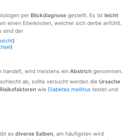
atologen per
Blickdiagnose
gestellt. Es ist
leicht
m einen Eiterknoten, welcher sich derbe anfühlt.
o sind der
esicht
)
chsel
)
 handelt, wird meistens ein
Abstrich
genommen.
 schlecht ab, sollte versucht werden die
Ursache
Risikofaktoren
wie
Diabetes mellitus
testet und
ibt es
diverse Salben
, am häufigsten wird