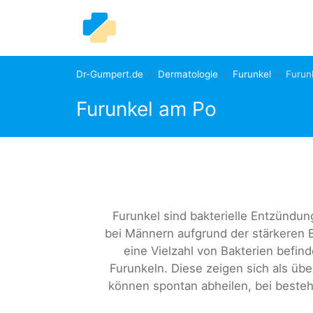
Dr-Gumpert.de
Dermatologie
Furunkel
Furun
Furunkel am Po
Furunkel sind bakterielle Entzünd
bei Männern aufgrund der stärkeren B
eine Vielzahl von Bakterien befind
Furunkeln. Diese zeigen sich als üb
können spontan abheilen, bei besteh