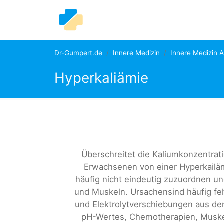
Dr-Gumpert.de
Innere Medizin
Innere Medizin 
Hyperkaliämie
Überschreitet die Kaliumkonzentrat
Erwachsenen von einer Hyperkailä
häufig nicht eindeutig zuzuordnen un
und Muskeln. Ursachensind häufig fe
und Elektrolytverschiebungen aus de
pH-Wertes, Chemotherapien, Muskel