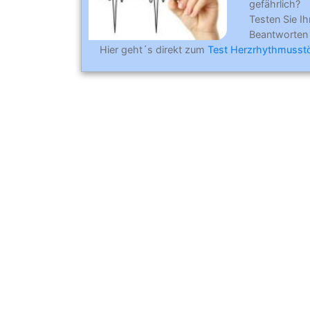
gefährlich?
Testen Sie Ih
Beantworten
Hier geht´s direkt zum
Test Herzrhythmusst