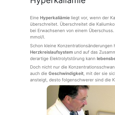
Hyperkaliämie
Eine
Hyperkaliämie
liegt vor, wenn der 
überschreitet. Überschreitet die Kaliumk
bei Erwachsenen von einem Überschuss. D
mmol/l.
Schon kleine Konzentrationsänderungen 
Herzkreislaufsystem
und auf das Zusam
derartige Elektrolytstörung kann
lebensb
Doch nicht nur die Konzentrationsschwanku
auch die
Geschwindigkeit
, mit der sie s
ansteigt, desto folgenschwerer sind die