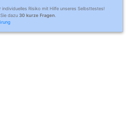
r individuelles Risiko mit Hilfe unseres Selbsttestes!
 Sie dazu
30 kurze Fragen
.
örung