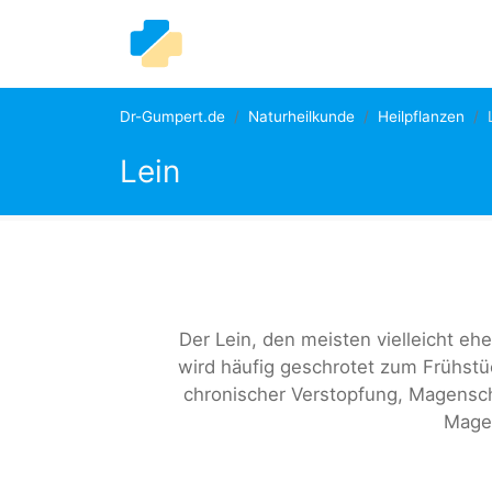
Dr-Gumpert.de
Naturheilkunde
Heilpflanzen
Lein
Der Lein, den meisten vielleicht eh
wird häufig geschrotet zum Frühstü
chronischer Verstopfung, Magens
Mage