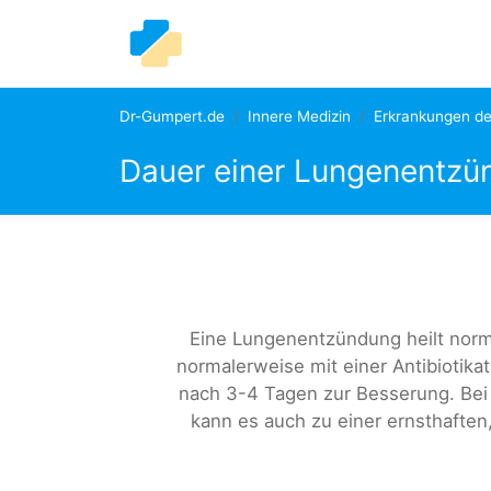
Dr-Gumpert.de
Innere Medizin
Erkrankungen d
Dauer einer Lungenentzü
Eine Lungenentzündung heilt norm
normalerweise mit einer Antibiotik
nach 3-4 Tagen zur Besserung. Be
kann es auch zu einer ernsthafte