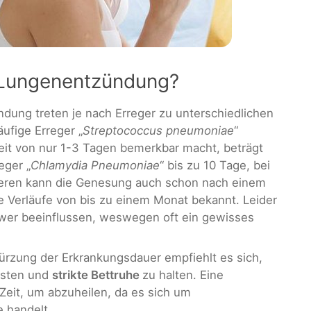
r Lungenentzündung?
ung treten je nach Erreger zu unterschiedlichen
ufige Erreger „
Streptococcus pneumoniae
“
it von nur 1-3 Tagen bemerkbar macht, beträgt
eger „
Chlamydia Pneumoniae
“ bis zu 10 Tage, bei
eren kann die Genesung auch schon nach einem
le Verläufe von bis zu einem Monat bekannt. Leider
hwer beeinflussen, weswegen oft ein gewisses
ürzung der Erkrankungsdauer empfiehlt es sich,
isten und
strikte Bettruhe
zu halten. Eine
eit, um abzuheilen, da es sich um
 handelt.