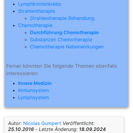
Lymphknotenkrebs
Strahlentherapie
Strahlentherapie Behandlung
Chemotherapie
Durchführung Chemotherapie
Substanzen Chemotherapie
Chemotherapie Nebenwirkungen
Ferner könnten Sie folgende Themen ebenfalls
interessieren:
Innere Medizin
Immunsystem
Lymphsystem
Autor:
Nicolas Gumpert
Veröffentlicht:
25.10.2016
-
Letzte Änderung:
18.09.2024