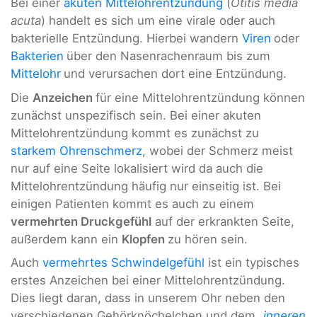
Bei einer
akuten Mittelohrentzündung
(
Otitis media
acuta
) handelt es sich um eine virale oder auch
bakterielle Entzündung. Hierbei wandern
Viren
oder
Bakterien
über den Nasenrachenraum bis zum
Mittelohr
und verursachen dort eine Entzündung.
Die
Anzeichen
für eine Mittelohrentzündung können
zunächst unspezifisch sein. Bei einer akuten
Mittelohrentzündung kommt es zunächst zu
starkem Ohrenschmerz
, wobei der Schmerz meist
nur auf eine Seite lokalisiert wird da auch die
Mittelohrentzündung häufig nur einseitig ist. Bei
einigen Patienten kommt es auch zu einem
vermehrten Druckgefühl
auf der erkrankten Seite,
außerdem kann ein
Klopfen
zu hören sein.
Auch
vermehrtes Schwindelgefühl
ist ein typisches
erstes Anzeichen bei einer Mittelohrentzündung.
Dies liegt daran, dass in unserem Ohr neben den
verschiedenen Gehörknöchelchen und dem „
inneren