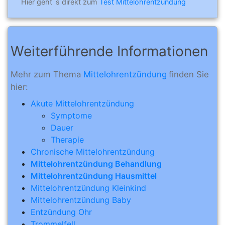
Hier geht´s direkt zum
Test Mittelohrentzündung
Weiterführende Informationen
Mehr zum Thema
Mittelohrentzündung
finden Sie
hier:
Akute Mittelohrentzündung
Symptome
Dauer
Therapie
Chronische Mittelohrentzündung
Mittelohrentzündung Behandlung
Mittelohrentzündung Hausmittel
Mittelohrentzündung Kleinkind
Mittelohrentzündung Baby
Entzündung Ohr
Trommelfell