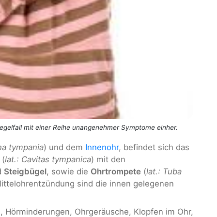
Regelfall mit einer Reihe unangenehmer Symptome einher.
na tympania
) und dem
Innenohr
, befindet sich das
(
lat.: Cavitas tympanica
) mit den
d
Steigbügel
, sowie die
Ohrtrompete
(
lat.: Tuba
Mittelohrentzündung sind die innen gelegenen
n
, Hörminderungen, Ohrgeräusche, Klopfen im Ohr,