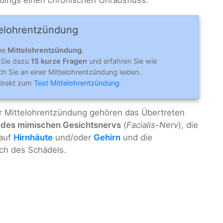
l­ohr­ent­zün­dung
ine
Mittelohrentzündung.
 Sie dazu
15 kurze Fragen
und erfahren Sie wie
h Sie an einer Mittelohrentzündung leiden.
direkt zum
Test Mittelohrentzündung
r Mittelohrentzündung gehören das Übertreten
des mimischen Gesichtsnervs
(
Facialis-Nerv
), die
 auf
Hirnhäute
und/oder
Gehirn
und die
ch des Schädels.