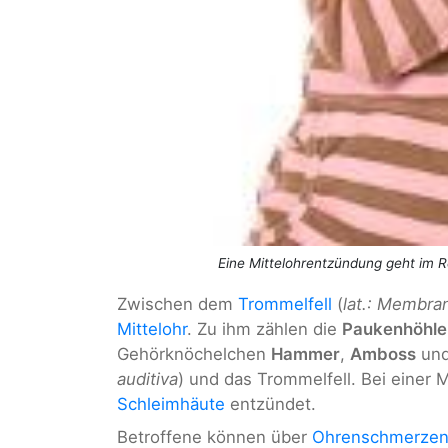
Eine Mittelohrentzündung geht im 
Zwischen dem
Trommelfell
(
lat.: Membra
Mittelohr
. Zu ihm zählen die
Paukenhöhle
Gehörknöchelchen
Hammer
,
Amboss
un
auditiva
) und das Trommelfell. Bei einer 
Schleimhäute
entzündet.
Betroffene können über
Ohrenschmerze