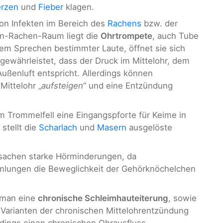
rzen
und
Fieber
klagen.
von Infekten im Bereich des
Rachens
bzw. der
n-Rachen-Raum liegt die
Ohrtrompete
, auch Tube
m Sprechen bestimmter Laute, öffnet sie sich
t gewährleistet, dass der Druck im Mittelohr, dem
ßenluft entspricht. Allerdings können
Mittelohr „
aufsteigen
“ und eine Entzündung
im Trommelfell eine Eingangspforte für Keime in
stellt die
Scharlach
und
Masern
ausgelöste
sachen starke Hörminderungen, da
mlungen die Beweglichkeit der Gehörknöchelchen
 man eine
chronische Schleimhauteiterung
, sowie
 Varianten der chronischen Mittelohrentzündung
dings einen chronischen Ohrausfluss.