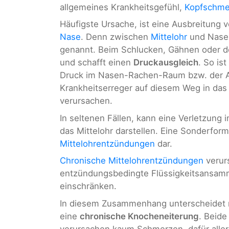
allgemeines Krankheitsgefühl,
Kopfschme
Häufigste Ursache, ist eine Ausbreitung 
Nase
. Denn zwischen
Mittelohr
und Nase
genannt. Beim Schlucken, Gähnen oder de
und schafft einen
Druckausgleich
. So is
Druck im Nasen-Rachen-Raum bzw. der Au
Krankheitserreger auf diesem Weg in das 
verursachen.
In seltenen Fällen, kann eine Verletzung 
das Mittelohr darstellen. Eine Sonderform 
Mittelohrentzündungen
dar.
Chronische Mittelohrentzündungen
verur
entzündungsbedingte Flüssigkeitsansam
einschränken.
In diesem Zusammenhang unterscheidet
eine
chronische Knocheneiterung
. Beide
verursachen kaum Schmerzen, dafür aller