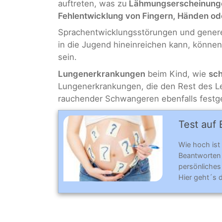
auftreten, was zu
Lähmungserscheinunge
Fehlentwicklung von Fingern, Händen od
Sprachentwicklungsstörungen und generell
in die Jugend hineinreichen kann, können
sein.
Lungenerkrankungen
beim Kind, wie
sc
Lungenerkrankungen, die den Rest des L
rauchender Schwangeren ebenfalls festge
Test auf 
Wie hoch ist 
Beantworten
persönliches 
Hier geht´s 