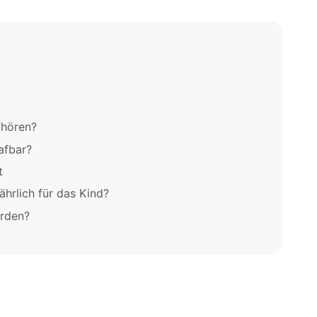
fhören?
afbar?
t
ährlich für das Kind?
rden?