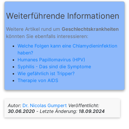
Weiterführende Informationen
Weitere Artikel rund um
Geschlechtskrankheiten
könnten Sie ebenfalls interessieren:
Welche Folgen kann eine Chlamydieninfektion
haben?
Humanes Papillomavirus (HPV)
Syphilis - Das sind die Symptome
Wie gefährlich ist Tripper?
Therapie von AIDS
Autor:
Dr. Nicolas Gumpert
Veröffentlicht:
30.06.2020
-
Letzte Änderung:
18.09.2024