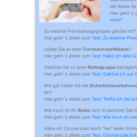
der Beste für 
Hier geht´s 
mich?
Zu welcher Priorisierungsgruppe gehöre ich?
Hier geht´s direkt zum
Test: Zu welcher Prio
Leiden Sie an einer
Coronavirusinfektion
?
Hier geht´s direkt zum
Test: Habe ich eine C
Gehören Sie zu einer
Risikogruppe
bezüglich
Hier geht´s direkt zum
Test: Gehöre ich zur 
Wie gut halten Sie die
Sicherheitsvorkehru
ein?
Hier geht´s direkt zum
Test: Treffe ich die r
Wie hoch ist Ihr
Risiko
sich in nächster Zeit 
Hier geht´s direkt zum
Test: Wie hoch ist mei
Habe ich Corona oder doch "nur" einen Schn
Hier geht´s direkt zum
Test: Corona oder Erk