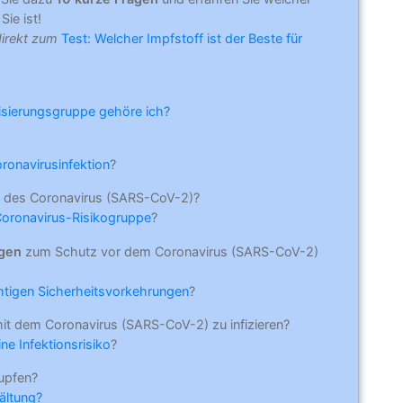
Sie ist!
direkt zum
Test: Welcher Impfstoff ist der Beste für
risierungsgruppe gehöre ich?
oronavirusinfektion
?
 des Coronavirus (SARS-CoV-2)?
Coronavirus-Risikogruppe
?
ngen
zum Schutz vor dem Coronavirus (SARS-CoV-2)
ichtigen Sicherheitsvorkehrungen
?
mit dem Coronavirus (SARS-CoV-2) zu infizieren?
ne Infektionsrisiko
?
upfen?
ältung?