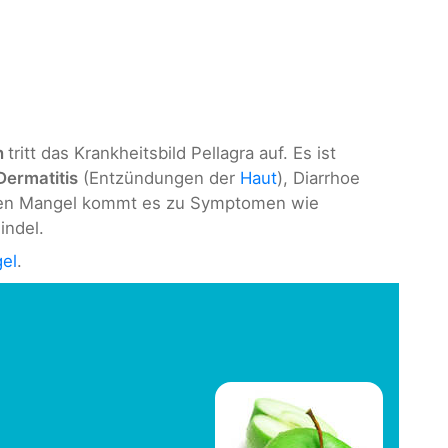
n
tritt das Krankheitsbild Pellagra auf. Es ist
Dermatitis
(Entzündungen der
Haut
), Diarrhoe
hten Mangel kommt es zu Symptomen wie
indel.
el
.