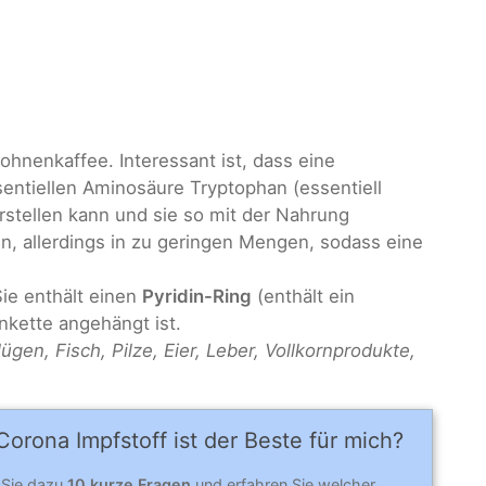
Bohnenkaffee. Interessant ist, dass eine
sentiellen Aminosäure Tryptophan (essentiell
erstellen kann und sie so mit der Nahrung
, allerdings in zu geringen Mengen, sodass eine
Sie enthält einen
Pyridin-Ring
(enthält ein
nkette angehängt ist.
ügen, Fisch, Pilze, Eier, Leber, Vollkornprodukte,
orona Impfstoff ist der Beste für mich?
 Sie dazu
10 kurze Fragen
und erfahren Sie welcher