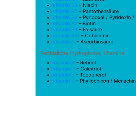
Vitamin B3
– Niacin
Vitamin B5
– Pantothensäure
Vitamin B6
– Pyridoxal / Pyridoxin 
Vitamin B7
– Biotin
Vitamin B9
– Folsäure
Vitamin B12
– Cobalamin
Vitamin C
– Ascorbinsäure
Fettlösliche
(hydrophobe) Vitamine:
Vitamin A
– Retinol
Vitamin D
– Calcitriol
Vitamin E
– Tocopherol
Vitamin K
– Phyllochinon / Menachi