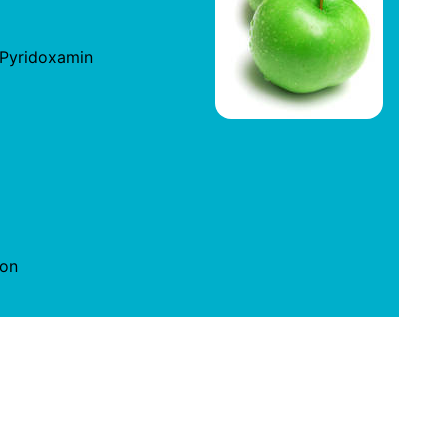
/ Pyridoxamin
non