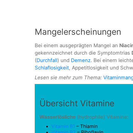
Mangelerscheinungen
Bei einem ausgeprägten Mangel an
Niaci
gekennzeichnet durch die Symptomtrias
(
Durchfall
) und
Demenz
. Bei einem leic
Schlaflosigkeit
, Appetitlosigkeit und Schw
Lesen sie mehr zum Thema:
Vitaminmang
Übersicht Vitamine
Wasserlösliche
(hydrophile) Vitamine:
Vitamin B1
– Thiamin
Vitamin B2
– Riboflavin