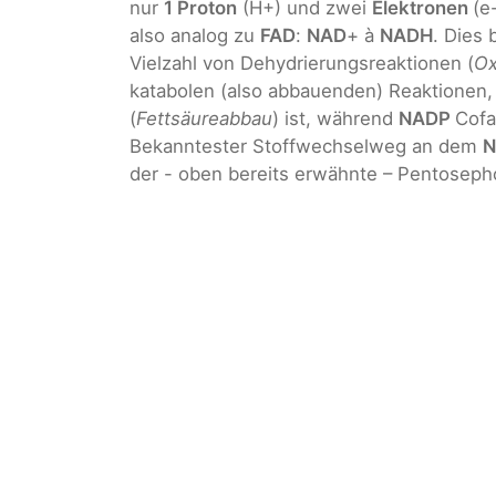
nur
1 Proton
(H+) und zwei
Elektronen
(e
also analog zu
FAD
:
NAD
+ à
NADH
. Dies
Vielzahl von Dehydrierungsreaktionen (
Ox
katabolen (also abbauenden) Reaktionen,
(
Fettsäureabbau
) ist, während
NADP
Cofa
Bekanntester Stoffwechselweg an dem
der - oben bereits erwähnte – Pentosep