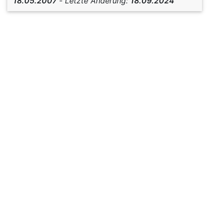
18.05.2007
-
Letzte Änderung:
18.09.2024