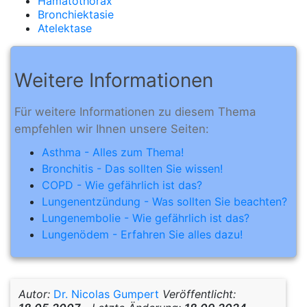
Hämatothorax
Bronchiektasie
Atelektase
Weitere Informationen
Für weitere Informationen zu diesem Thema
empfehlen wir Ihnen unsere Seiten:
Asthma - Alles zum Thema!
Bronchitis - Das sollten Sie wissen!
COPD - Wie gefährlich ist das?
Lungenentzündung - Was sollten Sie beachten?
Lungenembolie - Wie gefährlich ist das?
Lungenödem - Erfahren Sie alles dazu!
Autor:
Dr. Nicolas Gumpert
Veröffentlicht: