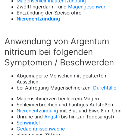
Magenschleimhautentzündung
Zwölffingerdarm-
und
Magengeschwür
Entzündung der Speiseröhre
Nierenentzündung
Anwendung von Argentum
nitricum bei folgenden
Symptomen / Beschwerden
Abgemagerte Menschen mit gealtertem
Aussehen
b
ei Aufregung Magenschmerzen,
Durchfälle
Magenschmerzen bei leerem Magen
Schleimerbrechen und häufiges Aufstoßen
Nierenentzündung
mit Blut und Eiweiß im Urin
Unruhe und
Angst
(bis hin zur Todesangst)
Schwindel
Gedächtnisschwäche
allgemeines Zittern