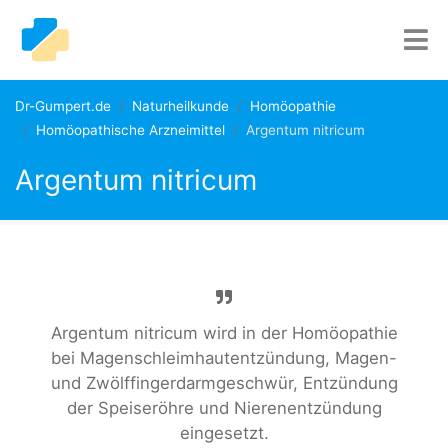
Dr-Gumpert.de
Naturheilkunde
Homöopathie
Homöopathische Arzneimittel
Argentum nitricum
Argentum nitricum
Argentum nitricum wird in der Homöopathie
bei Magenschleimhautentzündung, Magen-
und Zwölffingerdarmgeschwür, Entzündung
der Speiseröhre und Nierenentzündung
eingesetzt.