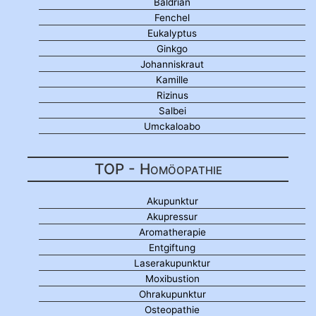
Baldrian
Fenchel
Eukalyptus
Ginkgo
Johanniskraut
Kamille
Rizinus
Salbei
Umckaloabo
TOP - Homöopathie
Akupunktur
Akupressur
Aromatherapie
Entgiftung
Laserakupunktur
Moxibustion
Ohrakupunktur
Osteopathie