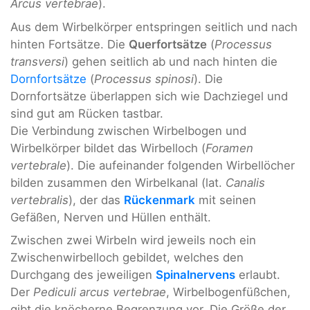
Arcus vertebrae
).
Aus dem Wirbelkörper entspringen seitlich und nach
hinten Fortsätze. Die
Querfortsätze
(
Processus
transversi
) gehen seitlich ab und nach hinten die
Dornfortsätze
(
Processus spinosi
). Die
Dornfortsätze überlappen sich wie Dachziegel und
sind gut am Rücken tastbar.
Die Verbindung zwischen Wirbelbogen und
Wirbelkörper bildet das Wirbelloch (
Foramen
vertebrale
). Die aufeinander folgenden Wirbellöcher
bilden zusammen den Wirbelkanal (lat.
Canalis
vertebralis
), der das
Rückenmark
mit seinen
Gefäßen, Nerven und Hüllen enthält.
Zwischen zwei Wirbeln wird jeweils noch ein
Zwischenwirbelloch gebildet, welches den
Durchgang des jeweiligen
Spinalnervens
erlaubt.
Der
Pediculi arcus vertebrae
, Wirbelbogenfüßchen,
gibt die knöcherne Begrenzung vor. Die Größe der