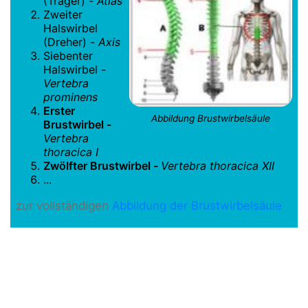
(Träger) -
Atlas
Zweiter
Halswirbel
(Dreher) -
Axis
Siebenter
Halswirbel -
Vertebra
prominens
Erster
Abbildung Brustwirbelsäule
Brustwirbel -
Vertebra
thoracica I
Zwölfter Brustwirbel -
Vertebra thoracica XII
...
zur vollständigen
Abbildung der Brustwirbelsäule