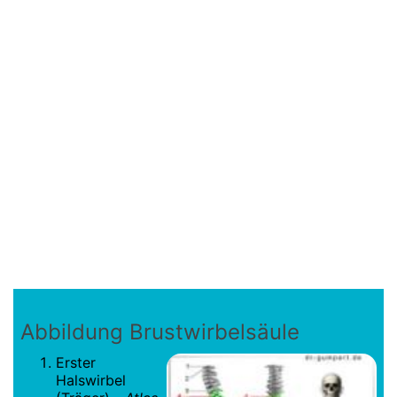
Abbildung Brustwirbelsäule
Erster
Halswirbel