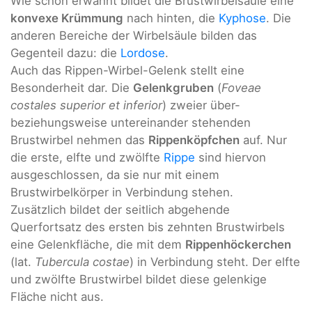
Wie schon erwähnt bildet die Brustwirbelsäule eine
konvexe Krümmung
nach hinten, die
Kyphose
. Die
anderen Bereiche der Wirbelsäule bilden das
Gegenteil dazu: die
Lordose
.
Auch das Rippen-Wirbel-Gelenk stellt eine
Besonderheit dar. Die
Gelenkgruben
(
Foveae
costales superior et inferior
) zweier über-
beziehungsweise untereinander stehenden
Brustwirbel nehmen das
Rippenköpfchen
auf. Nur
die erste, elfte und zwölfte
Rippe
sind hiervon
ausgeschlossen, da sie nur mit einem
Brustwirbelkörper in Verbindung stehen.
Zusätzlich bildet der seitlich abgehende
Querfortsatz des ersten bis zehnten Brustwirbels
eine Gelenkfläche, die mit dem
Rippenhöckerchen
(lat.
Tubercula costae
) in Verbindung steht. Der elfte
und zwölfte Brustwirbel bildet diese gelenkige
Fläche nicht aus.