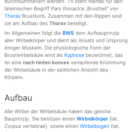
durchnummeriert werden. Th steht hierbei für den
lateinischen Begriff
Pars thoracica
„Brustteil“ von
Thorax
Brustkorb. Zusammen mit den Rippen sind
sie am Aufbau des
Thorax
beteiligt.
Im Allgemeinen folgt die
BWS
dem Aufbauprinzip
aller Wirbelkörper und dient als Ansatz und Ursprung
einiger Muskeln. Die physiologische Form der
Brustwirbelsäule wird als
Kyphose
bezeichnet, das
ist eine
nach hinten konvex
verlaufende Krümmung
der Wirbelsäule in der seitlichen Ansicht des
Körpers.
Aufbau
Alle Wirbel der Wirbelsäule haben das gleiche
Bauprinzip. Sie besitzen einen
Wirbelkörper
(lat.
Corpus vertebrae
), sowie einen
Wirbelbogen
(lat.