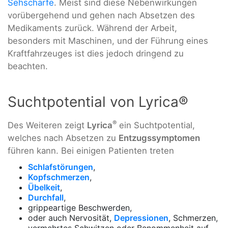
Sehschärfe
. Meist sind diese Nebenwirkungen
vorübergehend und gehen nach Absetzen des
Medikaments zurück. Während der Arbeit,
besonders mit Maschinen, und der Führung eines
Kraftfahrzeuges ist dies jedoch dringend zu
beachten.
Suchtpotential von Lyrica®
®
Des Weiteren zeigt
Lyrica
ein Suchtpotential,
welches nach Absetzen zu
Entzugssymptomen
führen kann. Bei einigen Patienten treten
Schlafstörungen
,
Kopfschmerzen
,
Übelkeit
,
Durchfall
,
grippeartige Beschwerden,
oder auch Nervosität,
Depressionen
, Schmerzen,
vermehrtes Schwitzen oder Benommenheit auf.