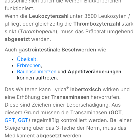
ausschließlich durch die weißen Blutkörperchen
funktioniert.
Wenn die
Leukozytenzahl
unter 3500 Leukozyten /
µl liegt oder gleichzeitig die
Thrombozytenzahl
stark
sinkt (
Thrombopenie
), muss das Präparat umgehend
abgesetzt
werden.
Auch
gastrointestinale Beschwerden
wie
Übelkeit
,
Erbrechen
,
Bauchschmerzen
und
Appetitveränderungen
können auftreten.
®
Des Weiteren kann Lyrica
lebertoxisch
wirken und
eine Erhöhung der
Transaminasen
hervorrufen.
Diese sind Zeichen einer Leberschädigung. Aus
diesem Grund müssen die Transaminasen (
GOT,
GPT
,
GGT
) regelmäßig kontrolliert werden. Bei einer
Steigerung über das 3-fache der Norm, muss das
Medikament
abgesetzt
werden.