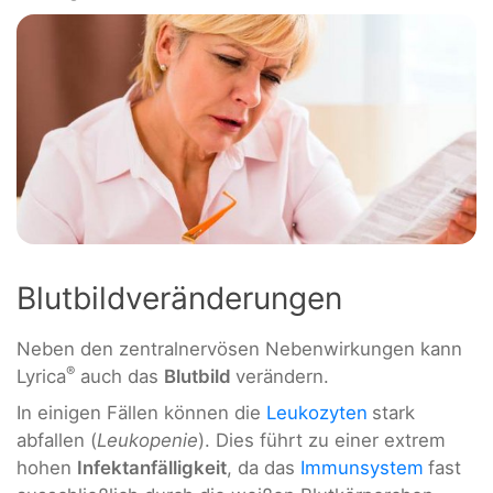
Blutbildveränderungen
Neben den zentralnervösen Nebenwirkungen kann
®
Lyrica
auch das
Blutbild
verändern.
In einigen Fällen können die
Leukozyten
stark
abfallen (
Leukopenie
). Dies führt zu einer extrem
hohen
Infektanfälligkeit
, da das
Immunsystem
fast