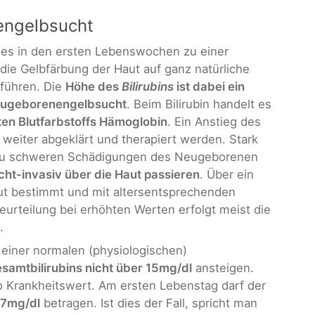
engelbsucht
es in den ersten Lebenswochen zu einer
die Gelbfärbung der Haut auf ganz natürliche
führen. Die
Höhe des
Bilirubins
ist dabei ein
eugeborenengelbsucht
. Beim Bilirubin handelt es
en Blutfarbstoffs Hämoglobin
. Ein Anstieg des
 weiter abgeklärt und therapiert werden. Stark
h zu schweren Schädigungen des Neugeborenen
cht-invasiv über die Haut passieren
. Über ein
aut bestimmt und mit altersentsprechenden
urteilung bei erhöhten Werten erfolgt meist die
.
 einer normalen (physiologischen)
samtbilirubins nicht über 15mg/dl
ansteigen.
lso Krankheitswert. Am ersten Lebenstag darf der
 7mg/dl
betragen. Ist dies der Fall, spricht man