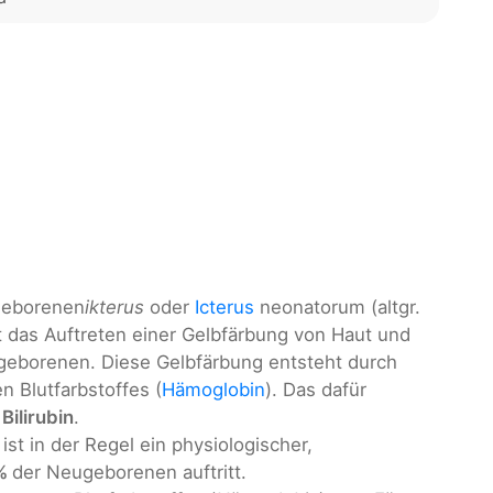
geborenen
ikterus
oder
Icterus
neonatorum (altgr.
t das Auftreten einer Gelbfärbung von Haut und
geborenen. Diese Gelbfärbung entsteht durch
 Blutfarbstoffes (
Hämoglobin
). Das dafür
h
Bilirubin
.
st in der Regel ein physiologischer,
%
der Neugeborenen auftritt.