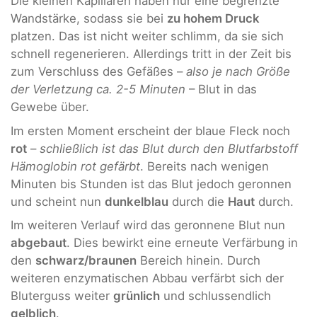
Die kleinen Kapillaren haben nur eine begrenzte
Wandstärke, sodass sie bei
zu hohem Druck
platzen. Das ist nicht weiter schlimm, da sie sich
schnell regenerieren. Allerdings tritt in der Zeit bis
zum Verschluss des Gefäßes –
also je nach Größe
der Verletzung ca. 2-5 Minuten
– Blut in das
Gewebe über.
Im ersten Moment erscheint der blaue Fleck noch
rot
–
schließlich ist das Blut durch den Blutfarbstoff
Hämoglobin rot gefärbt
. Bereits nach wenigen
Minuten bis Stunden ist das Blut jedoch geronnen
und scheint nun
dunkelblau
durch die
Haut
durch.
Im weiteren Verlauf wird das geronnene Blut nun
abgebaut
. Dies bewirkt eine erneute Verfärbung in
den
schwarz/braunen
Bereich hinein. Durch
weiteren enzymatischen Abbau verfärbt sich der
Bluterguss weiter
grünlich
und schlussendlich
gelblich
.