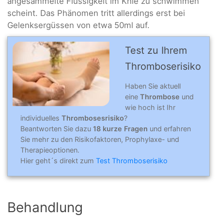
angesammelte Flüssigkeit im Knie zu schwimmen
scheint. Das Phänomen tritt allerdings erst bei
Gelenksergüssen von etwa 50ml auf.
Test zu Ihrem
Throm­bose­risiko
Haben Sie aktuell
eine
Thrombose
und
wie hoch ist Ihr
individuelles
Thrombosesrisiko
?
Beantworten Sie dazu
18 kurze Fragen
und erfahren
Sie mehr zu den Risikofaktoren, Prophylaxe- und
Therapieoptionen.
Hier geht´s direkt zum
Test Thromboserisiko
Behandlung