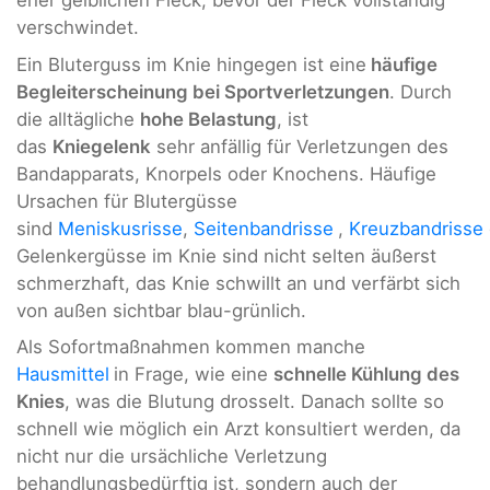
eher gelblichen Fleck, bevor der Fleck vollständig
verschwindet.
Ein Bluterguss im Knie hingegen ist eine
häufige
Begleiterscheinung bei Sportverletzungen
. Durch
die alltägliche
hohe Belastung
, ist
das
Kniegelenk
sehr anfällig für Verletzungen des
Bandapparats, Knorpels oder Knochens. Häufige
Ursachen für Blutergüsse
sind
Meniskusrisse
,
Seitenbandrisse
,
Kreuzbandrisse
Gelenkergüsse im Knie sind nicht selten äußerst
schmerzhaft, das Knie schwillt an und verfärbt sich
von außen sichtbar blau-grünlich.
Als Sofortmaßnahmen kommen manche
Hausmittel
in Frage, wie eine
schnelle Kühlung des
Knies
, was die Blutung drosselt. Danach sollte so
schnell wie möglich ein Arzt konsultiert werden, da
nicht nur die ursächliche Verletzung
behandlungsbedürftig ist, sondern auch der