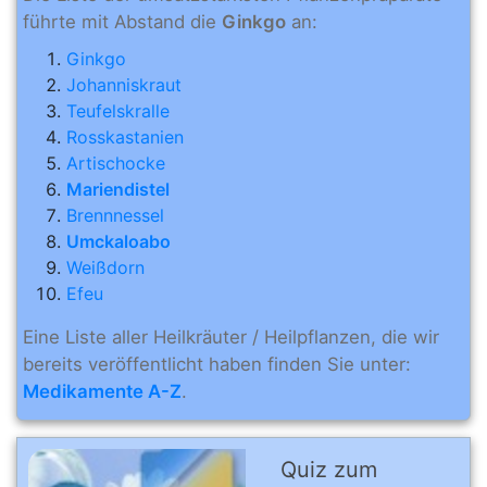
führte mit Abstand die
Ginkgo
an:
Ginkgo
Johanniskraut
Teufelskralle
Rosskastanien
Artischocke
Mariendistel
Brennnessel
Umckaloabo
Weißdorn
Efeu
Eine Liste aller Heilkräuter / Heilpflanzen, die wir
bereits veröffentlicht haben finden Sie unter:
Medikamente A-Z
.
Quiz zum