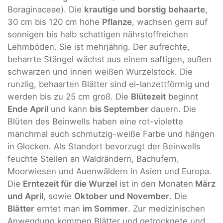
Boraginaceae). Die
krautige und borstig behaarte
,
30 cm bis 120 cm hohe
Pflanze
, wachsen gern auf
sonnigen bis halb schattigen nährstoffreichen
Lehmböden. Sie ist mehrjährig. Der aufrechte,
beharrte Stängel wächst aus einem saftigen, außen
schwarzen und innen weißen Wurzelstock. Die
runzlig, behaarten Blätter sind ei-lanzettförmig und
werden bis zu 25 cm groß. Die
Blütezeit
beginnt
Ende April
und kann
bis September
dauern. Die
Blüten des Beinwells haben eine rot-violette
manchmal auch schmutzig-weiße Farbe und hängen
in Glocken. Als Standort bevorzugt der Beinwells
feuchte Stellen an Waldrändern, Bachufern,
Moorwiesen und Auenwäldern in Asien und Europa.
Die
Erntezeit für die Wurzel
ist in den Monaten
März
und April
, sowie
Oktober und November
. Die
Blätter
erntet man
im Sommer
. Zur medizinischen
Anwendung kommen Blätter und getrocknete und