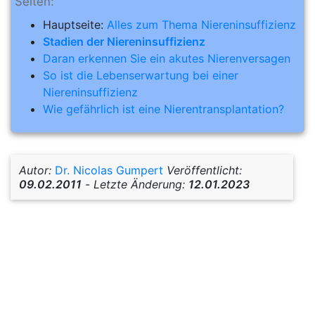
Seiten:
Hauptseite:
Alles zum Thema Niereninsuffizienz
Stadien
der Niereninsuffizienz
Daran erkennen Sie ein akutes Nierenversagen
So ist die Lebenserwartung bei einer
Niereninsuffizienz
Wie gefährlich ist eine Nierentransplantation?
Autor:
Dr. Nicolas Gumpert
Veröffentlicht:
09.02.2011
-
Letzte Änderung:
12.01.2023