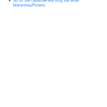
So ist die Lebenserwartung bei einer
Niereninsuffizienz