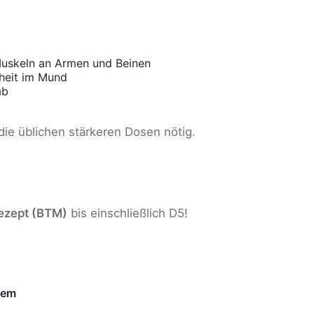
uskeln an Armen und Beinen
nheit im Mund
ab
ie üblichen stärkeren Dosen nötig.
ezept (BTM)
bis einschließlich D5!
tem