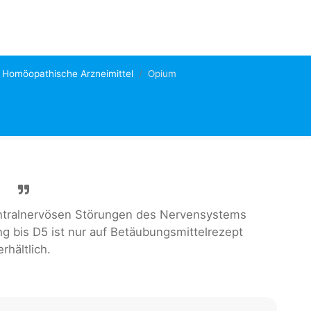
Homöopathische Arzneimittel
Opium
ntralnervösen Störungen des Nervensystems
ng bis D5 ist nur auf Betäubungsmittelrezept
erhältlich.