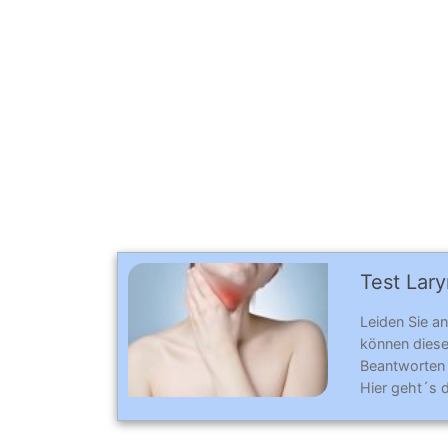
Test Lary
Leiden Sie a
können diese 
Beantworten
Hier geht´s 