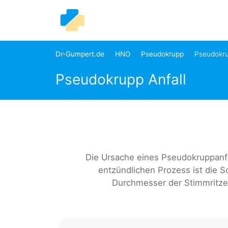
Dr-Gumpert.de
HNO
Pseudokrupp
Pseudokru
Pseudokrupp Anfall
Die Ursache eines Pseudokruppanfa
entzündlichen Prozess ist die 
Durchmesser der Stimmritze 