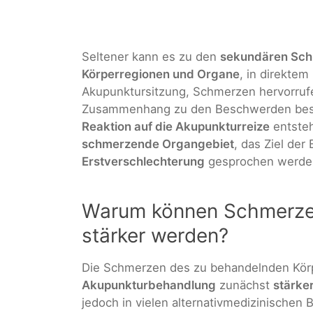
Seltener kann es zu den
sekundären Sc
Körperregionen und Organe
, in direkte
Akupunktursitzung, Schmerzen hervorrufe
Zusammenhang zu den Beschwerden beste
Reaktion auf die Akupunkturreize
entsteh
schmerzende Organgebiet
, das Ziel de
Erstverschlechterung
gesprochen werde
Warum können Schmerzen
stärker werden?
Die Schmerzen des zu behandelnden Kör
Akupunkturbehandlung
zunächst
stärke
jedoch in vielen alternativmedizinischen