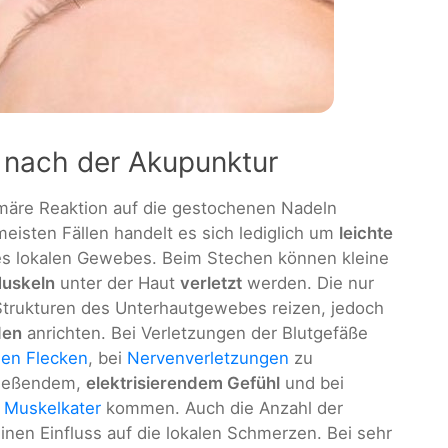
 nach der Akupunktur
märe Reaktion auf die gestochenen Nadeln
meisten Fällen handelt es sich lediglich um
leichte
s lokalen Gewebes. Beim Stechen können kleine
Muskeln
unter der Haut
verletzt
werden. Die nur
Strukturen des Unterhautgewebes reizen, jedoch
den
anrichten. Bei Verletzungen der Blutgefäße
uen Flecken
, bei
Nervenverletzungen
zu
hießendem,
elektrisierendem Gefühl
und bei
r
Muskelkater
kommen. Auch die Anzahl der
nen Einfluss auf die lokalen Schmerzen. Bei sehr