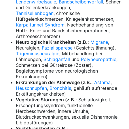
Lendenwirbelsäule
,
Bandscheibenvorfall
, Sehnen-
und Gelenkerkrankungen,
Tennisellenbogen
, chronische
Hüftgelenkschmerzen, Kniegelenkschmerzen,
Karpaltunnel-Syndrom
, Nachbehandlung von
Hüft-, Knie- und Bandscheibenoperationen,
Arthroseschmerzen)
Neurologische Krankheiten (z.B.:
Migräne
,
Neuralgien,
Fazialisparese
(Gesichtslähmung),
Trigeminusneuralgie
, Mitbehandlung bei
Lähmungen,
Schlaganfall
und
Polyneuropathie
,
Schmerzen bei Gürtelrose (Zoster),
Begleitsymptome von neurologischen
Erkrankungen)
Erkrankungen der Atemwege (z.B.:
Asthma
,
Heuschnupfen
,
Bronchitis
, gehäuft auftretende
Erkältungskrankheiten)
Vegetative Störungen (z.B.:
Schlaflosigkeit,
Erschöpfungssyndrom, funktionelle
Herzbeschwerden, innere Unruhe,
Blutdruckschwankungen, sexuelle Disharmonie,
Libidostörungen)
Suchtkrankheiten (z.B.: