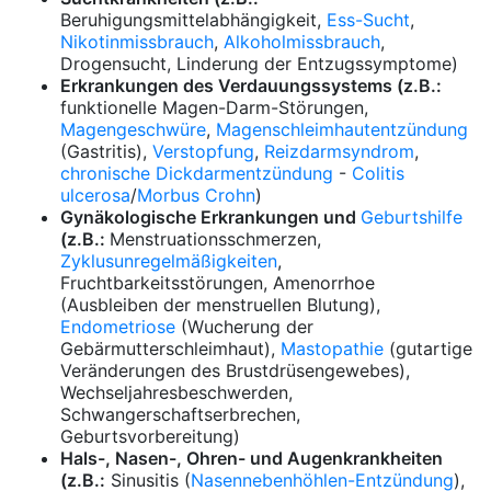
Beruhigungsmittelabhängigkeit,
Ess-Sucht
,
Nikotinmissbrauch
,
Alkoholmissbrauch
,
Drogensucht, Linderung der Entzugssymptome)
Erkrankungen des Verdauungssystems (z.B.:
funktionelle Magen-Darm-Störungen,
Magengeschwüre
,
Magenschleimhautentzündung
(Gastritis),
Verstopfung
,
Reizdarmsyndrom
,
chronische Dickdarmentzündung
-
Colitis
ulcerosa
/
Morbus Crohn
)
Gynäkologische Erkrankungen und
Geburtshilfe
(z.B.:
Menstruationsschmerzen,
Zyklusunregelmäßigkeiten
,
Fruchtbarkeitsstörungen, Amenorrhoe
(Ausbleiben der menstruellen Blutung),
Endometriose
(Wucherung der
Gebärmutterschleimhaut),
Mastopathie
(gutartige
Veränderungen des Brustdrüsengewebes),
Wechseljahresbeschwerden,
Schwangerschaftserbrechen,
Geburtsvorbereitung)
Hals-, Nasen-, Ohren- und Augenkrankheiten
(z.B.:
Sinusitis (
Nasennebenhöhlen-Entzündung
),