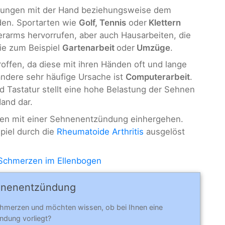
gungen mit der Hand beziehungsweise dem
den. Sportarten wie
Golf, Tennis
oder
Klettern
arms hervorrufen, aber auch Hausarbeiten, die
ie zum Beispiel
Gartenarbeit
oder
Umzüge
.
roffen, da diese mit ihren Händen oft und lange
ndere sehr häufige Ursache ist
Computerarbeit
.
Tastatur stellt eine hohe Belastung der Sehnen
and dar.
en mit einer Sehnenentzündung einhergehen.
spiel durch die
Rheumatoide Arthritis
ausgelöst
Schmerzen im Ellenbogen
hnenentzündung
hmerzen und möchten wissen, ob bei Ihnen eine
dung vorliegt?