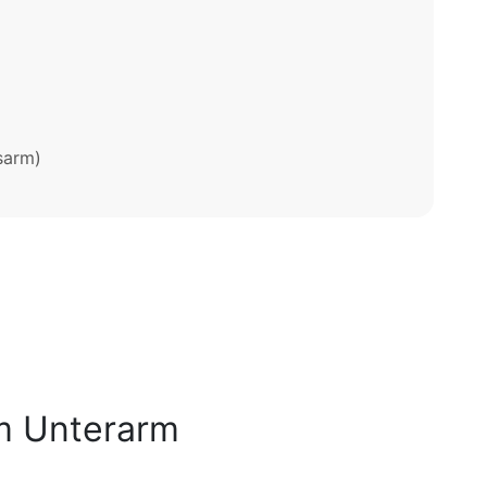
sarm)
m Unterarm