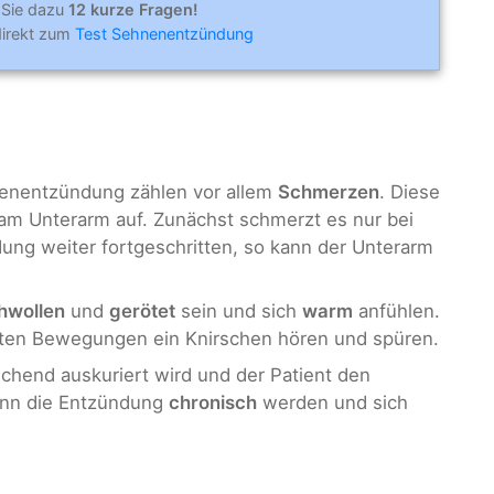
 Sie dazu
12 kurze Fragen!
direkt zum
Test Sehnenentzündung
enentzündung zählen vor allem
Schmerzen
. Diese
 am Unterarm auf. Zunächst schmerzt es nur bei
ng weiter fortgeschritten, so kann der Unterarm
hwollen
und
gerötet
sein und sich
warm
anfühlen.
ten Bewegungen ein Knirschen hören und spüren.
hend auskuriert wird und der Patient den
kann die Entzündung
chronisch
werden und sich