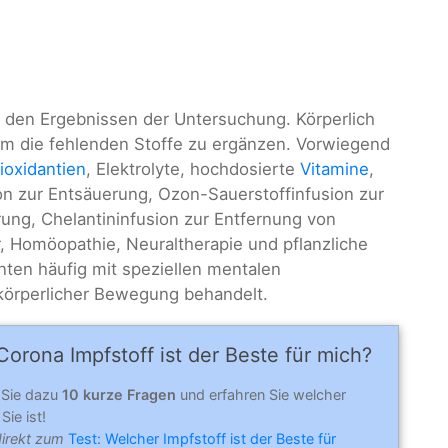
h den Ergebnissen der Untersuchung. Körperlich
m die fehlenden Stoffe zu ergänzen. Vorwiegend
ioxidantien
, Elektrolyte, hochdosierte
Vitamine
,
on zur Entsäuerung, Ozon-Sauerstoffinfusion zur
rung, Chelantininfusion zur Entfernung von
r, Homöopathie, Neuraltherapie und pflanzliche
ten häufig mit speziellen mentalen
rperlicher Bewegung behandelt.
orona Impfstoff ist der Beste für mich?
 Sie dazu
10 kurze Fragen
und erfahren Sie welcher
Sie ist!
direkt zum
Test: Welcher Impfstoff ist der Beste für