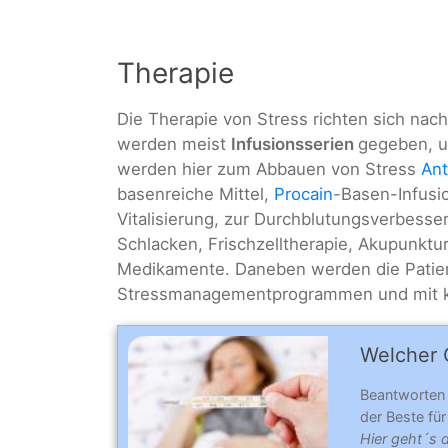
Therapie
Die Therapie von Stress richten sich nac
werden meist
Infusionsserien
gegeben, u
werden hier zum Abbauen von Stress
Ant
basenreiche Mittel,
Procain
-Basen-Infusi
Vitalisierung, zur Durchblutungsverbesse
Schlacken, Frischzelltherapie, Akupunktu
Medikamente. Daneben werden die Patien
Stressmanagementprogrammen und mit kö
Welcher C
Beantworten
der Beste für 
Hier geht´s 