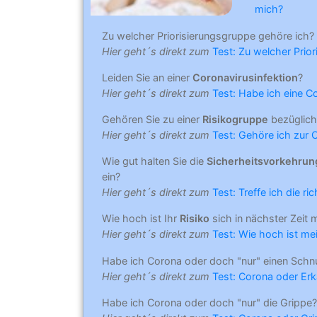
mich?
Zu welcher Priorisierungsgruppe gehöre ich?
Hier geht´s direkt zum
Test: Zu welcher Prio
Leiden Sie an einer
Coronavirusinfektion
?
Hier geht´s direkt zum
Test: Habe ich eine C
Gehören Sie zu einer
Risikogruppe
bezüglich
Hier geht´s direkt zum
Test: Gehöre ich zur 
Wie gut halten Sie die
Sicherheitsvorkehru
ein?
Hier geht´s direkt zum
Test: Treffe ich die r
Wie hoch ist Ihr
Risiko
sich in nächster Zeit 
Hier geht´s direkt zum
Test: Wie hoch ist mei
Habe ich Corona oder doch "nur" einen Schn
Hier geht´s direkt zum
Test: Corona oder Erk
Habe ich Corona oder doch "nur" die Grippe?