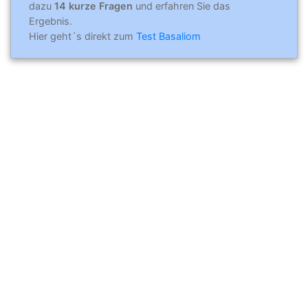
dazu
14 kurze Fragen
und erfahren Sie das
Ergebnis.
Hier geht´s direkt zum
Test Basaliom