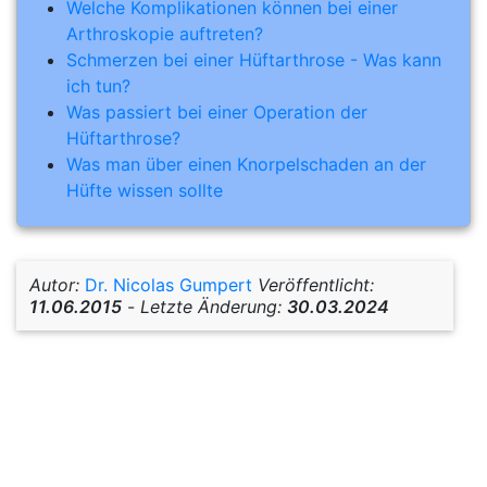
Welche Komplikationen können bei einer
Arthroskopie auftreten?
Schmerzen bei einer Hüftarthrose - Was kann
ich tun?
Was passiert bei einer Operation der
Hüftarthrose?
Was man über einen Knorpelschaden an der
Hüfte wissen sollte
Autor:
Dr. Nicolas Gumpert
Veröffentlicht:
11.06.2015
-
Letzte Änderung:
30.03.2024