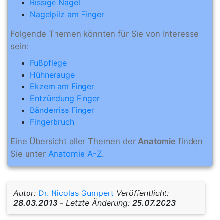
Rissige Nägel
Nagelpilz am Finger
Folgende Themen könnten für Sie von Interesse
sein:
Fußpflege
Hühnerauge
Ekzem am Finger
Entzündung Finger
Bänderriss Finger
Fingerbruch
Eine Übersicht aller Themen der
Anatomie
finden
Sie unter
Anatomie A-Z
.
Autor:
Dr. Nicolas Gumpert
Veröffentlicht:
28.03.2013
-
Letzte Änderung:
25.07.2023