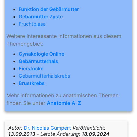
Funktion der Gebärmutter
Gebärmutter Zyste
Fruchtblase
Weitere interessante Informationen aus diesem
Themengebiet:
Gynäkologie Online
Gebärmutterhals
Eierstöcke
Gebärmutterhalskrebs
Brustkrebs
Mehr Informationen zu anatomischen Themen
finden Sie unter
Anatomie A-Z
Autor:
Dr. Nicolas Gumpert
Veröffentlicht:
13.09.2013
-
Letzte Änderung:
18.09.2024