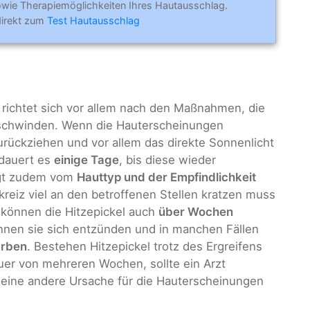
wie Therapiemöglichkeiten Ihres Hautausschlag.
direkt zum
Test Hautausschlag
, richtet sich vor allem nach den Maßnahmen, die
erschwinden. Wenn die Hauterscheinungen
zurückziehen und vor allem das direkte Sonnenlicht
 dauert es
einige Tage
, bis diese wieder
ngt zudem vom
Hauttyp und der Empfindlichkeit
reiz viel an den betroffenen Stellen kratzen muss
, können die Hitzepickel auch
über Wochen
önnen sie sich entzünden und in manchen Fällen
arben
. Bestehen Hitzepickel trotz des Ergreifens
r von mehreren Wochen, sollte ein Arzt
 eine andere Ursache für die Hauterscheinungen