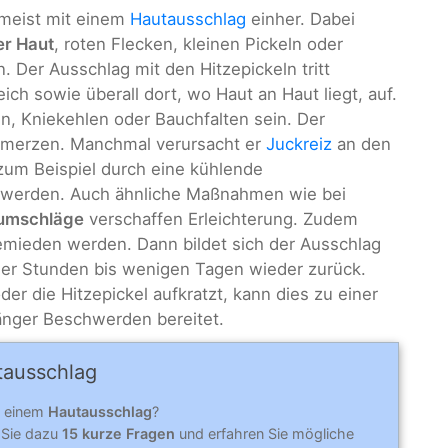
 meist mit einem
Hautausschlag
einher. Dabei
er Haut
, roten Flecken, kleinen Pickeln oder
 Der Ausschlag mit den Hitzepickeln tritt
ch sowie überall dort, wo Haut an Haut liegt, auf.
n, Kniekehlen oder Bauchfalten sein. Der
chmerzen. Manchmal verursacht er
Juckreiz
an den
zum Beispiel durch eine kühlende
 werden. Auch ähnliche Maßnahmen wie bei
umschläge
verschaffen Erleichterung. Zudem
gemieden werden. Dann bildet sich der Ausschlag
iger Stunden bis wenigen Tagen wieder zurück.
er die Hitzepickel aufkratzt, kann dies zu einer
länger Beschwerden bereitet.
aus­schlag
n einem
Hautausschlag
?
 Sie dazu
15 kurze Fragen
und erfahren Sie mögliche