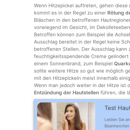
Wenn Hitzepickel auftreten, gehen diese
kommt es in der Regel zu einer
Rötung d
Bläschen in den betroffenen Hautregionen.
vorwiegend im Gesicht, im Dekolleteeberei
Betroffen können zum Beispiel die Achsel
Ausschlag bereitet in der Regel keine S
betroffenen Stellen. Der Ausschlag kann 
feuchtigkeitsspendende Creme gelindert
einem Sonnenbrand, zum Beispiel
Quark
sollte weitere Hitze so gut wie möglich 
mit den Hitzepickeln meist innerhalb ein
Wenn man jedoch weiter in der Hitze ist od
Entzündung der Hautstellen
führen, die 
Test Haut
Leiden Sie a
Beantworten