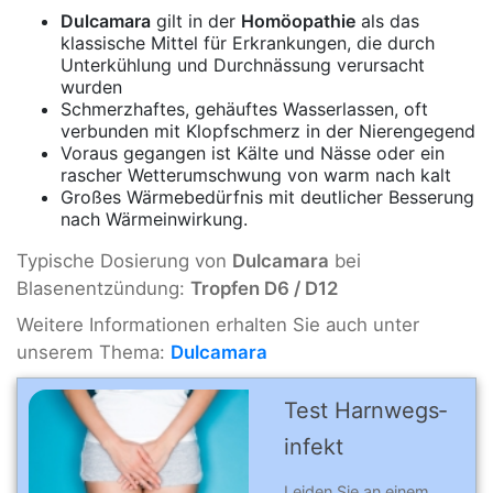
Dulcamara
gilt in der
Homöopathie
als das
klassische Mittel für Erkrankungen, die durch
Unterkühlung und Durchnässung verursacht
wurden
Schmerzhaftes, gehäuftes Wasserlassen, oft
verbunden mit Klopfschmerz in der Nierengegend
Voraus gegangen ist Kälte und Nässe oder ein
rascher Wetterumschwung von warm nach kalt
Großes Wärmebedürfnis mit deutlicher Besserung
nach Wärmeinwirkung.
Typische Dosierung von
Dulcamara
bei
Blasenentzündung:
Tropfen D6 / D12
Weitere Informationen erhalten Sie auch unter
unserem Thema:
Dulcamara
Test Harn­wegs­
in­fekt
Leiden Sie an einem