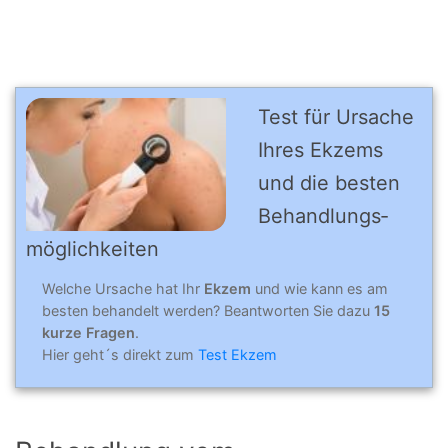
Test für Ursache
Ihres Ek­zems
und die bes­ten
Be­hand­lungs­
mög­lich­kei­ten
Welche Ursache hat Ihr
Ekzem
und wie kann es am
besten behandelt werden? Beantworten Sie dazu
15
kurze Fragen
.
Hier geht´s direkt zum
Test Ekzem