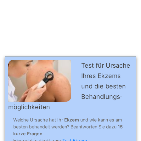
Test für Ursache
Ihres Ek­zems
und die bes­ten
Be­hand­lungs­
mög­lich­kei­ten
Welche Ursache hat Ihr
Ekzem
und wie kann es am
besten behandelt werden? Beantworten Sie dazu
15
kurze Fragen
.
Hier geht´s direkt zum
Test Ekzem