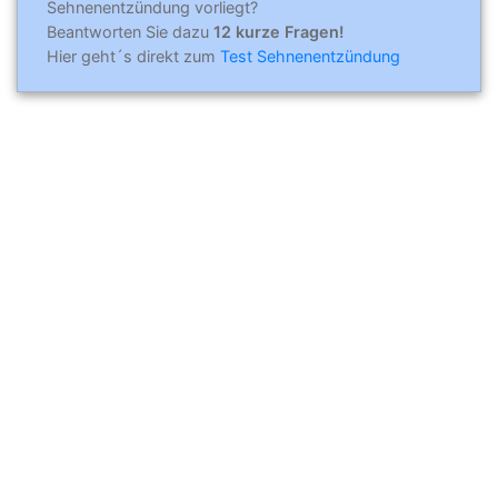
Sehnenentzündung vorliegt?
Beantworten Sie dazu
12 kurze Fragen!
Hier geht´s direkt zum
Test Sehnenentzündung