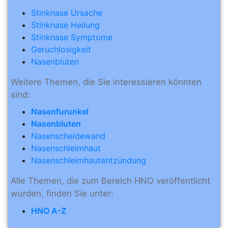
Stinknase Ursache
Stinknase Heilung
Stinknase Symptome
Geruchlosigkeit
Nasenbluten
Weitere Themen, die Sie interessieren könnten
sind:
Nasenfurunkel
Nasenbluten
Nasenscheidewand
Nasenschleimhaut
Nasenschleimhautentzündung
Alle Themen, die zum Bereich HNO veröffentlicht
wurden, finden Sie unter:
HNO A-Z