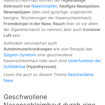
Nasenschleimhaut können der
regelmäßige
Gebrauch von
Nasentropfen
,
häufiges Naseputzen
,
Nasenpolypen
(dies sind gutartige, sogenannte
benigne, Wucherungen der Nasenschleimhaut),
Fremdkörper in der Nase
,
Rauch
(hier ist vor allem
der Zigarettenrauch zu nennen) aber auch
trockene
Luft
sein.
Außerdem verursachen auch
Autoimmunerkrankungen
wie zum Beispiel das
Sjögren-Syndrom
eine geschwollene
Nasenschleimhaut oder auch eine
Unterfunktion der
Schilddrüse
(Hypothyreose).
Lesen Sie auch zu diesem Thema
Geschwollene
Nase
Geschwollene
Nasenschleimhaut durch eine