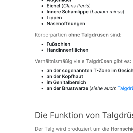
Eichel
(
Glans Penis
)
Innere Schamlippe
(
Labium minus
)
Lippen
Nasenöffnungen
Körperpartien
ohne Talgdrüsen
sind:
Fußsohlen
Handinnenflächen
Verhältnismäßig viele Talgdrüsen gibt es:
an der sogenannten T-Zone im Gesich
an der Kopfhaut
im Genitalbereich
an der Brustwarze
(
siehe auch
:
Talgdr
Die Funktion von Talgdr
Der Talg wird produziert um die
Hornschi