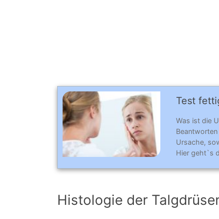
Test fett
Was ist die 
Beantworten
Ursache, sow
Hier geht`s 
Histologie der Talgdrüse