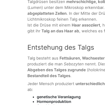
Talgdrüsen besitzen
mehrschichtige, ko
(
Lumen
) unter dem Mikroskop erkennbar
abgeplatteten Zellen
. In der Mitte der D
Lichtmikroskop feinen Talg erkennen.
Ist die Drüse mit einem
Haar assoziiert
, 
gibt ihr
Talg an das Haar ab
, welches es f
Entstehung des Talgs
Talg besteht aus
Fettsäuren, Wachsester
produziert die man
Sebozyten
nennt. Die
Abgeben des Talges zugrunde
(
holokrin
Bestandteil des Talges
.
Jeder Mensch produziert
unterschiedlich 
ab:
genetische Veranlagung
Hormonproduktion