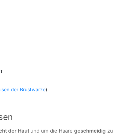
t
üsen der Brustwarze
)
üsen
cht der Haut
und um die Haare
geschmeidig
zu