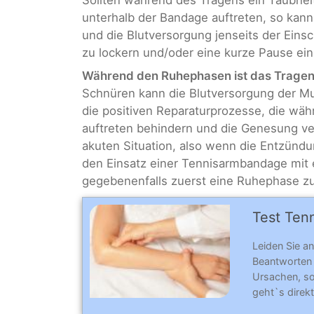
unterhalb der Bandage auftreten, so kann
und die Blutversorgung jenseits der Einsc
zu lockern und/oder eine kurze Pause ei
Während den Ruhephasen ist das Tragen h
Schnüren kann die Blutversorgung der M
die positiven Reparaturprozesse, die wä
auftreten behindern und die Genesung ver
akuten Situation, also wenn die Entzünd
den Einsatz einer Tennisarmbandage mit
gegebenenfalls zuerst eine Ruhephase z
Test Ten
Leiden Sie a
Beantworten
Ursachen, so
geht`s dire