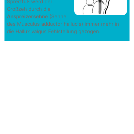
Spreizfuß werd der
Großzeh durch die
Anspreizersehne
(Sehne
des Musculus adductor hallucis) immer mehr in
die Hallux valgus Fehlstellung gezogen.