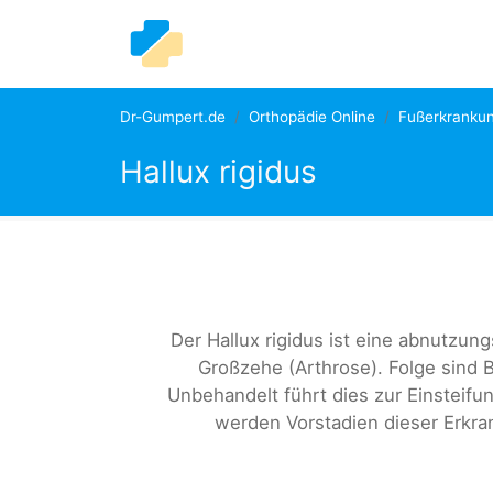
Dr-Gumpert.de
Orthopädie Online
Fußerkranku
Hallux rigidus
Der Hallux rigidus ist eine abnutzu
Großzehe (Arthrose). Folge sin
Unbehandelt führt dies zur Einsteif
werden Vorstadien dieser Erkran