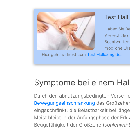
Test Hall
Haben Sie B
Vielleicht le
Beantworten
mögliche Urs
Hier geht´s direkt zum
Test Hallux rigidus
Symptome bei einem Hall
Durch den abnutzungsbedingten Verschle
Bewegungseinschränkung
des Großzeheng
eingeschränkt, die Belastbarkeit bei läng
Meist bleibt in der Anfangsphase der Er
Beugefähigkeit der Großzehe (
sohlenwär