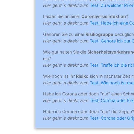
Hier geht´s direkt zum
Test: Zu welcher Prio
Leiden Sie an einer
Coronavirusinfektion
?
Hier geht´s direkt zum
Test: Habe ich eine C
Gehören Sie zu einer
Risikogruppe
bezüglich
Hier geht´s direkt zum
Test: Gehöre ich zur 
Wie gut halten Sie die
Sicherheitsvorkehru
ein?
Hier geht´s direkt zum
Test: Treffe ich die r
Wie hoch ist Ihr
Risiko
sich in nächster Zeit 
Hier geht´s direkt zum
Test: Wie hoch ist mei
Habe ich Corona oder doch "nur" einen Schn
Hier geht´s direkt zum
Test: Corona oder Erk
Habe ich Corona oder doch "nur" die Grippe?
Hier geht´s direkt zum
Test: Corona oder Gr