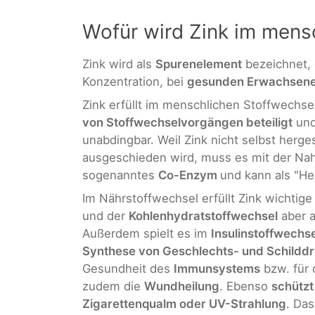
Wofür wird Zink im mens
Zink wird als
Spurenelement
bezeichnet, 
Konzentration, bei
gesunden Erwachsen
Zink erfüllt im menschlichen Stoffwechsel
von Stoffwechselvorgängen beteiligt
und
unabdingbar. Weil Zink nicht selbst herg
ausgeschieden wird, muss es mit der Na
sogenanntes
Co-Enzym
und kann als "He
Im Nährstoffwechsel erfüllt Zink wichtig
und der
Kohlenhydratstoffwechsel
aber 
Außerdem spielt es im
Insulinstoffwechse
Synthese von Geschlechts- und Schild
Gesundheit des
Immunsystems
bzw. für 
zudem die
Wundheilung
. Ebenso
schützt
Zigarettenqualm oder UV-Strahlung
. Da