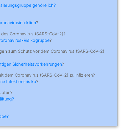
risierungsgruppe gehöre ich?
oronavirusinfektion
?
 des Coronavirus (SARS-CoV-2)?
Coronavirus-Risikogruppe
?
ngen
zum Schutz vor dem Coronavirus (SARS-CoV-2)
ichtigen Sicherheitsvorkehrungen
?
mit dem Coronavirus (SARS-CoV-2) zu infizieren?
ne Infektionsrisiko
?
upfen?
ältung?
ippe?