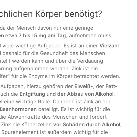
chlichen Körper benötigt?
da der Mensch davon nur eine geringe
en
etwa
7 bis 15 mg am Tag
, aufnehmen muss.
 viele wichtige Aufgaben. Es ist an einer
Vielzahl
 deshalb für die Gesundheit des Menschen
estellt werden kann und über die Verdauung
hrung aufgenommen werden. Zink ist ein
lfer" für die Enzyme im Körper betrachtet werden.
e Aufgaben, hierzu gehören der
Eiweiß-
, der
Fett-
auch die
Entgiftung und der Abbau von Alkohol
.
l
eine wichtige Rolle. Daneben ist Zink an der
drüsenhormonen
beteiligt. Es ist wichtig für die
die Abwehrkräfte des Menschen und fördert
Zink die Körperzellen
vor Schäden durch Alkohol,
s Spurenelement ist außerdem wichtig für die