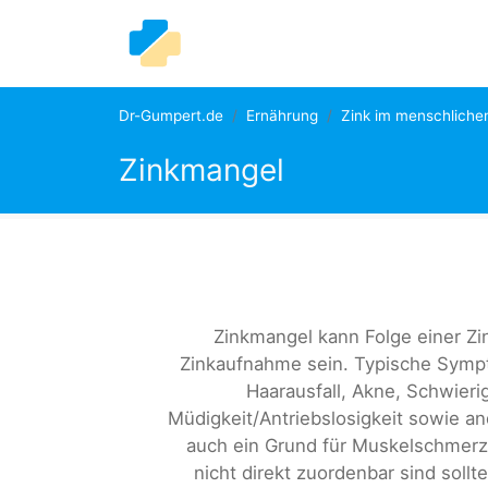
Dr-Gumpert.de
Ernährung
Zink im menschliche
Zinkmangel
Zinkmangel kann Folge einer Z
Zinkaufnahme sein. Typische Symp
Haarausfall, Akne, Schwie
Müdigkeit/Antriebslosigkeit sowie 
auch ein Grund für Muskelschmerze
nicht direkt zuordenbar sind sol