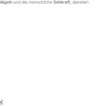
Nägeln
und die menschliche
Sehkraft
, daneben
l