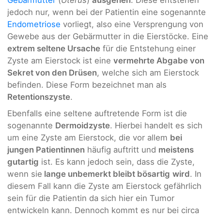
Gebärmutter
(
Uterus
)
ausgehen
. Diese entstehen
jedoch nur, wenn bei der Patientin eine sogenannte
Endometriose
vorliegt, also eine Versprengung von
Gewebe aus der Gebärmutter in die Eierstöcke. Eine
extrem seltene Ursache
für die Entstehung einer
Zyste am Eierstock ist eine
vermehrte Abgabe von
Sekret von den Drüsen
, welche sich am Eierstock
befinden. Diese Form bezeichnet man als
Retentionszyste
.
Ebenfalls eine seltene auftretende Form ist die
sogenannte
Dermoidzyste
. Hierbei handelt es sich
um eine Zyste am Eierstock, die vor allem
bei
jungen Patientinnen
häufig auftritt und
meistens
gutartig
ist. Es kann jedoch sein, dass die Zyste,
wenn sie
lange unbemerkt bleibt bösartig
wird
. In
diesem Fall kann die Zyste am Eierstock gefährlich
sein für die Patientin da sich hier ein Tumor
entwickeln kann. Dennoch kommt es nur bei circa