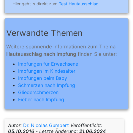
Hier geht`s direkt zum
Test Hautausschlag
Verwandte Themen
Weitere spannende Informationen zum Thema
Hautausschlag nach Impfung
finden Sie unter:
Impfungen für Erwachsene
Impfungen im Kindesalter
Impfungen beim Baby
Schmerzen nach Impfung
Gliederschmerzen
Fieber nach Impfung
Autor:
Dr. Nicolas Gumpert
Veröffentlicht:
05.10.2016
-
Letzte Änderung:
21.06.2024