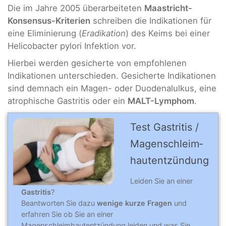
Die im Jahre 2005 überarbeiteten
Maastricht-
Konsensus-Kriterien
schreiben die Indikationen für
eine Eliminierung (
Eradikation
) des Keims bei einer
Helicobacter pylori Infektion vor.
Hierbei werden gesicherte von empfohlenen
Indikationen unterschieden. Gesicherte Indikationen
sind demnach ein Magen- oder Duodenalulkus, eine
atrophische Gastritis oder ein
MALT-Lymphom
.
Test Gastri­tis /
Magen­schleim­
hautent­zündung
Leiden Sie an einer
Gastritis
?
Beantworten Sie dazu
wenige kurze Fragen
und
erfahren Sie ob Sie an einer
Magenschleimhautentzündung leiden und was Sie