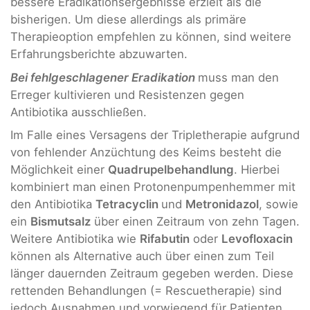
bessere Eradikationsergebnisse erzielt als die
bisherigen. Um diese allerdings als primäre
Therapieoption empfehlen zu können, sind weitere
Erfahrungsberichte abzuwarten.
Bei fehlgeschlagener Eradikation
muss man den
Erreger kultivieren und Resistenzen gegen
Antibiotika ausschließen.
Im Falle eines Versagens der Tripletherapie aufgrund
von fehlender Anzüchtung des Keims besteht die
Möglichkeit einer
Quadrupelbehandlung
. Hierbei
kombiniert man einen Protonenpumpenhemmer mit
den Antibiotika
Tetracyclin
und
Metronidazol
, sowie
ein
Bismutsalz
über einen Zeitraum von zehn Tagen.
Weitere Antibiotika wie
Rifabutin
oder
Levofloxacin
können als Alternative auch über einen zum Teil
länger dauernden Zeitraum gegeben werden. Diese
rettenden Behandlungen (= Rescuetherapie) sind
jedoch Ausnahmen und vorwiegend für Patienten