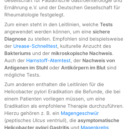
Gesellschaft für Pädiatrische Gastroenterologie und
Ernährung e.V. und der Deutschen Gesellschaft für
Rheumatologie festgelegt.
Zum einen steht in den Leitlinien, welche
Tests
angewendet werden können, um eine
sichere
Diagnose
zu stellen. Empfohlen sind beispielsweise
der
Urease-Schnelltest
, kulturelle Anzucht des
Bakteriums
und der
mikroskopische Nachweis
.
Auch der
Harnstoff-Atemtest
, der
Nachweis von
Antigenen im Stuhl
oder
Antikörpern im Blut
sind
mögliche Tests.
Zum anderen enthalten die Leitlinien für die
Helicobacter pylori Eradikation die Befunde, die bei
einem Patienten vorliegen müssen, um eine
Eradikation als empfohlene Therapie durchzuführen.
Hierzu gehören z. B. ein
Magengeschwür
(
peptisches Ulcus ventriuli
), die
asymptomatische
Helicobacter pylori Gastritis
und
Magenkrebs