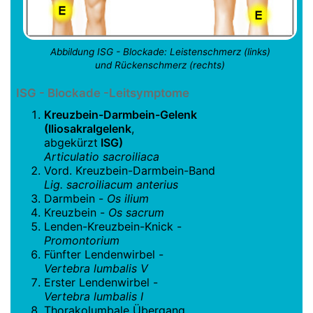
Abbildung ISG - Blockade: Leistenschmerz (links)
und Rückenschmerz (rechts)
ISG - Blockade -Leitsymptome
Kreuzbein-Darmbein-Gelenk
(Iliosakralgelenk
,
abgekürzt
ISG)
Articulatio sacroiliaca
Vord. Kreuzbein-Darmbein-Band
Lig. sacroiliacum anterius
Darmbein -
Os ilium
Kreuzbein -
Os sacrum
Lenden-Kreuzbein-Knick -
Promontorium
Fünfter Lendenwirbel -
Vertebra lumbalis V
Erster Lendenwirbel -
Vertebra lumbalis I
Thorakolumbale Übergang