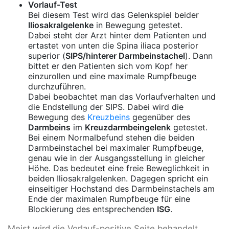
Vorlauf-Test
Bei diesem Test wird das Gelenkspiel beider
Iliosakralgelenke
in Bewegung getestet.
Dabei steht der Arzt hinter dem Patienten und
ertastet von unten die Spina iliaca posterior
superior (
SIPS/hinterer Darmbeinstachel
). Dann
bittet er den Patienten sich vom Kopf her
einzurollen und eine maximale Rumpfbeuge
durchzuführen.
Dabei beobachtet man das Vorlaufverhalten und
die Endstellung der SIPS. Dabei wird die
Bewegung des
Kreuzbeins
gegenüber des
Darmbeins
im
Kreuzdarmbeingelenk
getestet.
Bei einem Normalbefund stehen die beiden
Darmbeinstachel bei maximaler Rumpfbeuge,
genau wie in der Ausgangsstellung in gleicher
Höhe. Das bedeutet eine freie Beweglichkeit in
beiden Iliosakralgelenken. Dagegen spricht ein
einseitiger Hochstand des Darmbeinstachels am
Ende der maximalen Rumpfbeuge für eine
Blockierung des entsprechenden
ISG
.
Meist wird die Vorlauf-positive Seite behandelt.