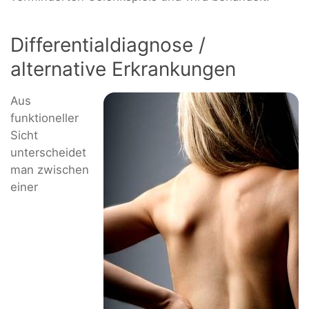
Differentialdiagnose /
alternative Erkrankungen
Aus
funktioneller
Sicht
unterscheidet
man zwischen
einer