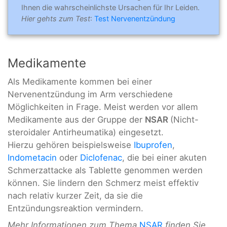
Ihnen die wahrscheinlichste Ursachen für Ihr Leiden.
Hier gehts zum Test
:
Test Nervenentzündung
Medikamente
Als Medikamente kommen bei einer
Nervenentzündung im Arm verschiedene
Möglichkeiten in Frage. Meist werden vor allem
Medikamente aus der Gruppe der
NSAR
(Nicht-
steroidaler Antirheumatika) eingesetzt.
Hierzu gehören beispielsweise
Ibuprofen
,
Indometacin
oder
Diclofenac
, die bei einer akuten
Schmerzattacke als Tablette genommen werden
können. Sie lindern den Schmerz meist effektiv
nach relativ kurzer Zeit, da sie die
Entzündungsreaktion vermindern.
Mehr Informationen zum Thema
NSAR
finden Sie